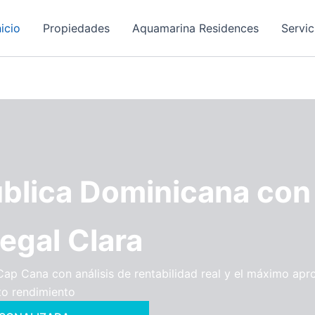
nicio
Propiedades
Aquamarina Residences
Servic
ública Dominicana con
Legal Clara
Cap Cana con análisis de rentabilidad real y el máximo a
lto rendimiento