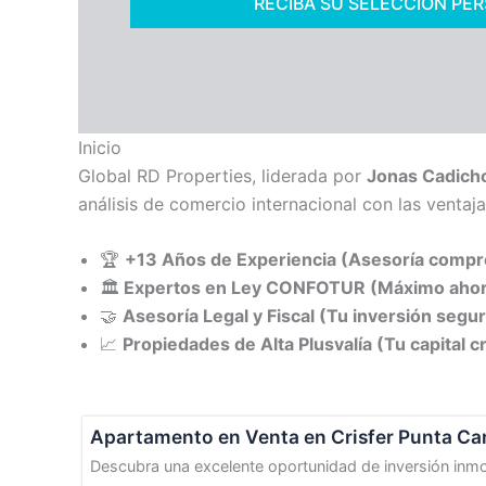
RECIBA SU SELECCIÓN PE
Inicio
Global RD Properties, liderada por
Jonas Cadich
análisis de comercio internacional con las venta
🏆
+13 Años de Experiencia (Asesoría comp
🏛️
Expertos en Ley CONFOTUR (Máximo ahorr
🤝
Asesoría Legal y Fiscal (Tu inversión segu
📈
Propiedades de Alta Plusvalía (Tu capital c
Apartamento en Venta en Crisfer Punta Can
Descubra una excelente oportunidad de inversión inmobi