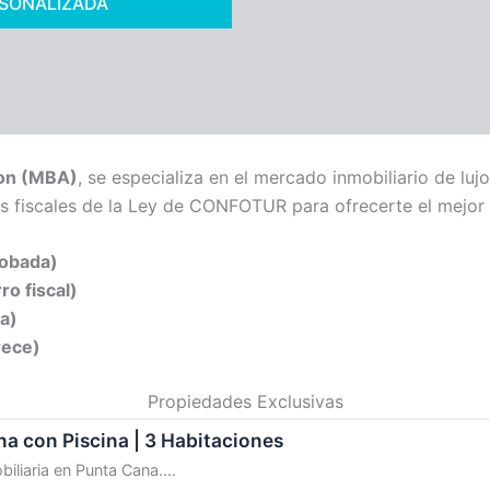
RSONALIZADA
on (MBA)
, se especializa en el mercado inmobiliario de lu
jas fiscales de la Ley de CONFOTUR para ofrecerte el mejor 
robada)
o fiscal)
ra)
rece)
Propiedades Exclusivas
a con Piscina | 3 Habitaciones
liaria en Punta Cana....